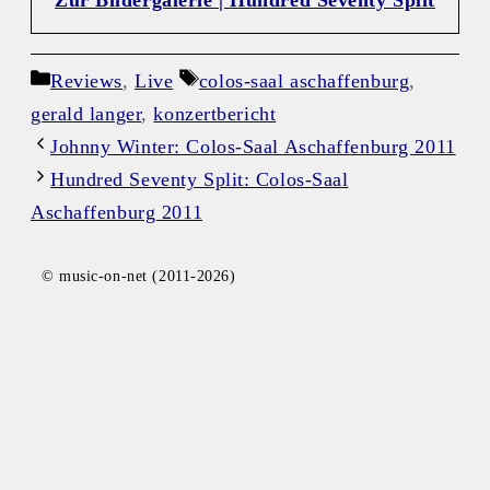
Kategorien
Schlagwörter
Reviews
,
Live
colos-saal aschaffenburg
,
gerald langer
,
konzertbericht
Johnny Winter: Colos-Saal Aschaffenburg 2011
Hundred Seventy Split: Colos-Saal
Aschaffenburg 2011
© music-on-net (2011-2026)