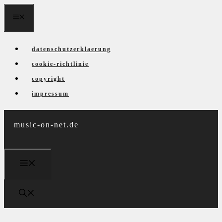
Zum
menü
Inhalt
springen
datenschutzerklaerung
cookie-richtlinie
copyright
impressum
music-on-net.de
menü