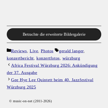
Betrachte die erweiterte Bildergalerie
Kategorien
Schlagwörter
Reviews
,
Live
,
Photos
gerald langer
,
konzertbericht
,
konzertfotos
,
würzburg
Africa Festival Würzburg 2026: Ankündigung
der 37. Ausgabe
Gee Hye Lee Quintett beim 40. Jazzfestival
Würzburg 2025
© music-on-net (2011-2026)