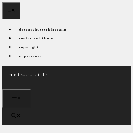
Zum
menü
Inhalt
springen
datenschutzerklaerung
cookie-richtlinie
copyright
impressum
music-on-net.de
menü