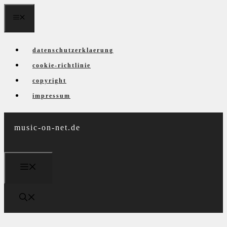
Zum
menü
Inhalt
springen
datenschutzerklaerung
cookie-richtlinie
copyright
impressum
music-on-net.de
menü