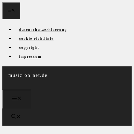
Zum
menü
Inhalt
springen
datenschutzerklaerung
cookie-richtlinie
copyright
impressum
music-on-net.de
menü