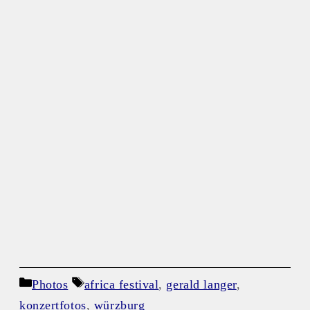
Kategorien
Schlagwörter
Photos
africa festival
,
gerald langer
,
konzertfotos
,
würzburg