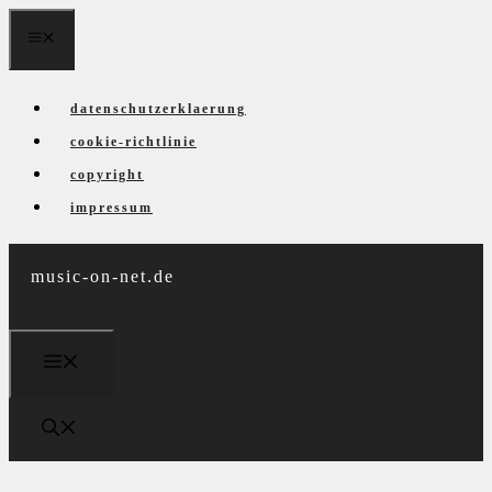
Zum
menü
Inhalt
springen
datenschutzerklaerung
cookie-richtlinie
copyright
impressum
music-on-net.de
menü