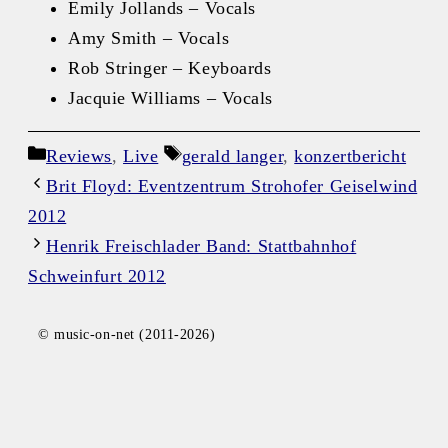
Emily Jollands – Vocals
Amy Smith – Vocals
Rob Stringer – Keyboards
Jacquie Williams – Vocals
Kategorien
Schlagwörter
Reviews
,
Live
gerald langer
,
konzertbericht
Brit Floyd: Eventzentrum Strohofer Geiselwind
2012
Henrik Freischlader Band: Stattbahnhof
Schweinfurt 2012
© music-on-net (2011-2026)