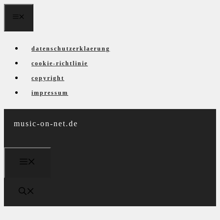
Zum
menü
Inhalt
springen
datenschutzerklaerung
cookie-richtlinie
copyright
impressum
music-on-net.de
menü