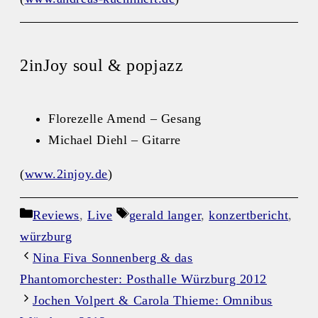
2inJoy soul & popjazz
Florezelle Amend – Gesang
Michael Diehl – Gitarre
(
www.2injoy.de
)
Kategorien
Schlagwörter
Reviews
,
Live
gerald langer
,
konzertbericht
,
würzburg
Nina Fiva Sonnenberg & das
Phantomorchester: Posthalle Würzburg 2012
Jochen Volpert & Carola Thieme: Omnibus