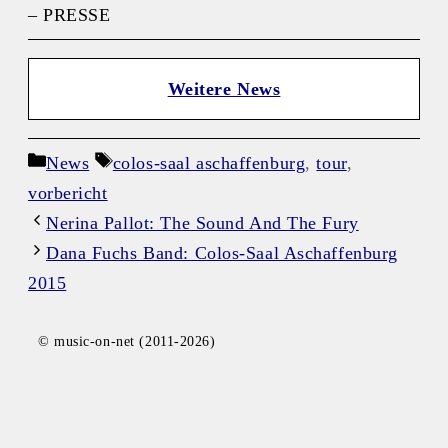
– PRESSE
Weitere News
Kategorien
Schlagwörter
News
colos-saal aschaffenburg
,
tour
,
vorbericht
Nerina Pallot: The Sound And The Fury
Dana Fuchs Band: Colos-Saal Aschaffenburg
2015
© music-on-net (2011-2026)