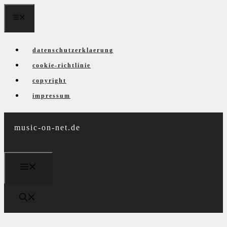
Zum
menü
Inhalt
springen
datenschutzerklaerung
cookie-richtlinie
copyright
impressum
music-on-net.de
menü