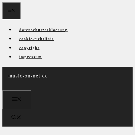
Zum
menü
Inhalt
springen
datenschutzerklaerung
cookie-richtlinie
copyright
impressum
music-on-net.de
menü