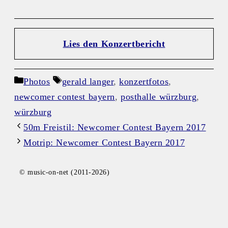
Lies den Konzertbericht
Kategorien
Schlagwörter
Photos
gerald langer
,
konzertfotos
,
newcomer contest bayern
,
posthalle würzburg
,
würzburg
50m Freistil: Newcomer Contest Bayern 2017
Motrip: Newcomer Contest Bayern 2017
© music-on-net (2011-2026)