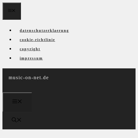
Zum
menü
Inhalt
springen
datenschutzerklaerung
cookie-richtlinie
copyright
impressum
music-on-net.de
menü