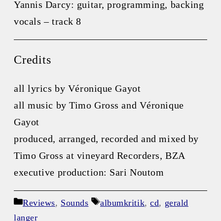
Yannis Darcy: guitar, programming, backing
vocals – track 8
Credits
all lyrics by Véronique Gayot
all music by Timo Gross and Véronique
Gayot
produced, arranged, recorded and mixed by
Timo Gross at vineyard Recorders, BZA
executive production: Sari Noutom
Kategorien
Schlagwörter
Reviews
,
Sounds
albumkritik
,
cd
,
gerald
langer