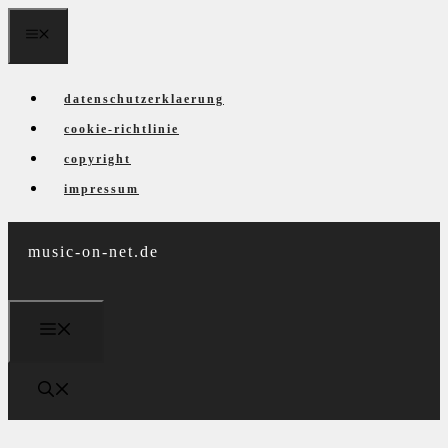
Zum
menü
Inhalt
springen
datenschutzerklaerung
cookie-richtlinie
copyright
impressum
music-on-net.de
menü