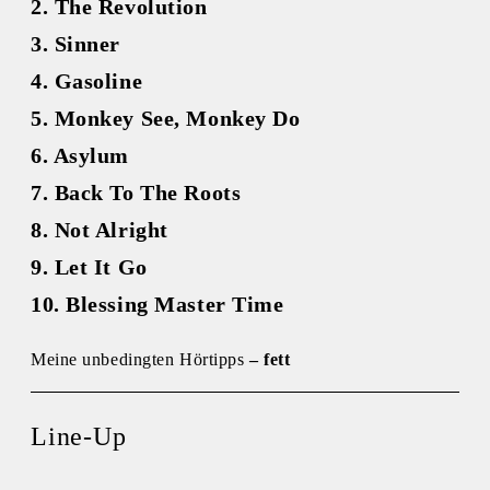
2. The Revolution
3. Sinner
4. Gasoline
5. Monkey See, Monkey Do
6. Asylum
7. Back To The Roots
8. Not Alright
9. Let It Go
10. Blessing Master Time
Meine unbedingten Hörtipps
– fett
Line-Up