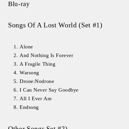
Blu-ray
Songs Of A Lost World (Set #1)
Alone
And Nothing Is Forever
A Fragile Thing
Warsong
Drone:Nodrone
I Can Never Say Goodbye
All I Ever Am
Endsong
Other Songs Set #2)