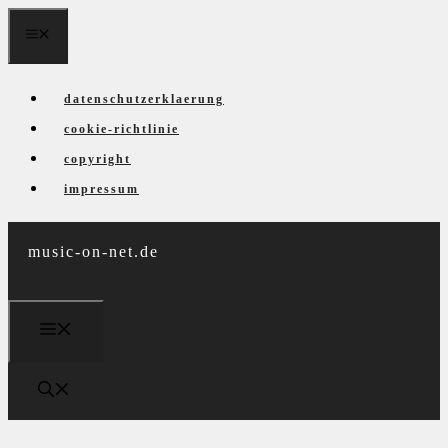
Zum
menü
Inhalt
springen
datenschutzerklaerung
cookie-richtlinie
copyright
impressum
music-on-net.de
menü