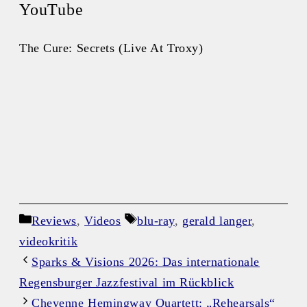
YouTube
The Cure: Secrets (Live At Troxy)
Kategorien
Schlagwörter
Reviews
,
Videos
blu-ray
,
gerald langer
,
videokritik
Sparks & Visions 2026: Das internationale
Regensburger Jazzfestival im Rückblick
Cheyenne Hemingway Quartett: „Rehearsals“