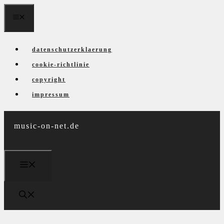
Zum
menü
Inhalt
springen
datenschutzerklaerung
cookie-richtlinie
copyright
impressum
music-on-net.de
menü