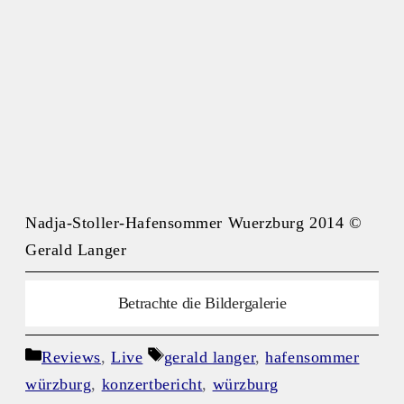
Nadja-Stoller-Hafensommer Wuerzburg 2014 ©
Gerald Langer
Betrachte die Bildergalerie
Kategorien
Schlagwörter
Reviews
,
Live
gerald langer
,
hafensommer
würzburg
,
konzertbericht
,
würzburg