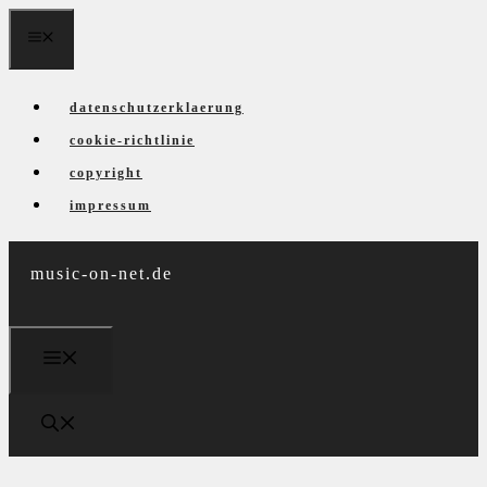
Zum
menü
Inhalt
springen
datenschutzerklaerung
cookie-richtlinie
copyright
impressum
music-on-net.de
menü