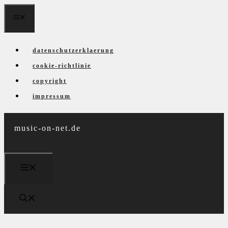
Zum
menü
Inhalt
springen
datenschutzerklaerung
cookie-richtlinie
copyright
impressum
music-on-net.de
menü