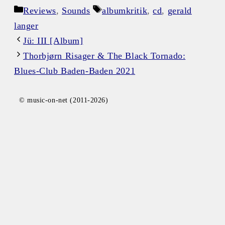
Kategorien
Schlagwörter
Reviews
,
Sounds
albumkritik
,
cd
,
gerald
langer
Jü: III [Album]
Thorbjørn Risager & The Black Tornado:
Blues-Club Baden-Baden 2021
© music-on-net (2011-2026)