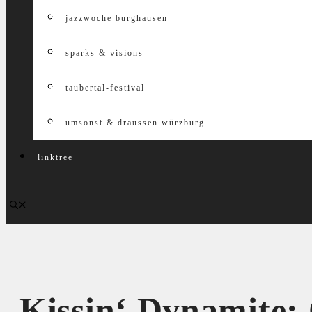
jazzwoche burghausen
sparks & visions
taubertal-festival
umsonst & draussen würzburg
linktree
Kissin‘ Dynamite: