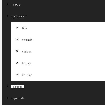
news
reviews
live
sounds
videos
books
deluxe
photos
specials