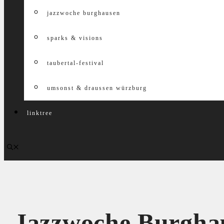
jazzwoche burghausen
sparks & visions
taubertal-festival
umsonst & draussen würzburg
linktree
Jazzwoche Burghau