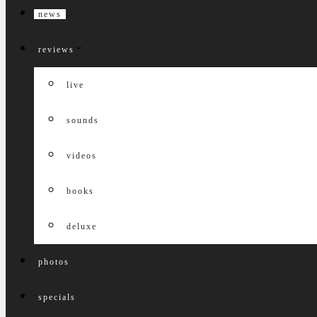
news
reviews
live
sounds
videos
books
deluxe
photos
specials