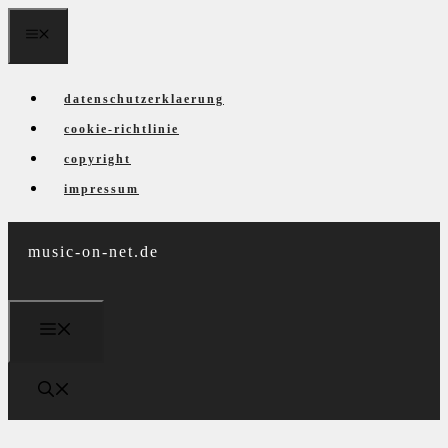
Zum
menü
Inhalt
springen
datenschutzerklaerung
cookie-richtlinie
copyright
impressum
music-on-net.de
menü