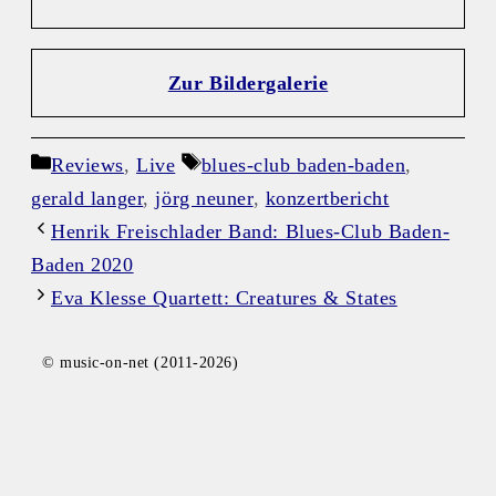
Zur Bildergalerie
Kategorien
Schlagwörter
Reviews
,
Live
blues-club baden-baden
,
gerald langer
,
jörg neuner
,
konzertbericht
Henrik Freischlader Band: Blues-Club Baden-
Baden 2020
Eva Klesse Quartett: Creatures & States
© music-on-net (2011-2026)