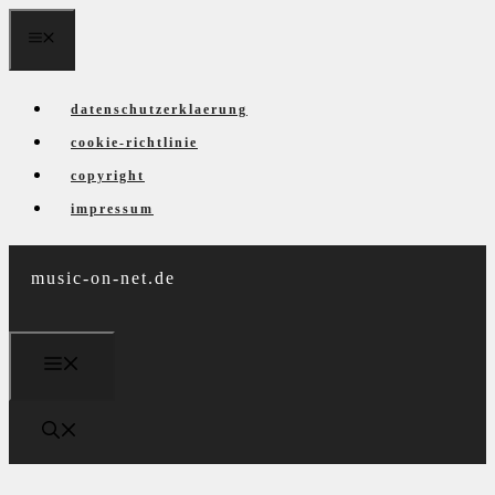
Zum
menü
Inhalt
springen
datenschutzerklaerung
cookie-richtlinie
copyright
impressum
music-on-net.de
menü