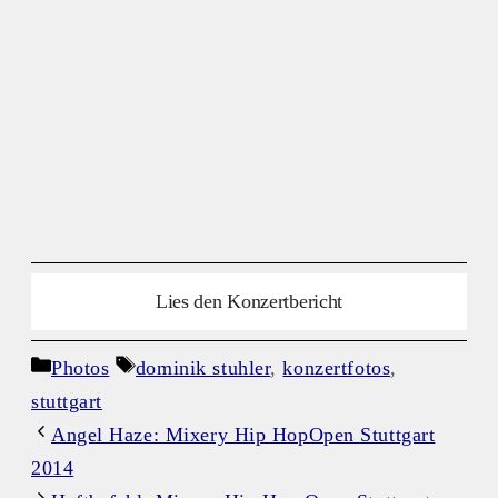
Lies den Konzertbericht
Kategorien
Schlagwörter
Photos
dominik stuhler
,
konzertfotos
,
stuttgart
Angel Haze: Mixery Hip HopOpen Stuttgart
2014