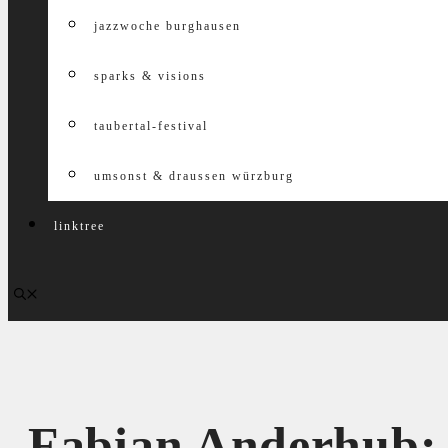
jazzwoche burghausen
sparks & visions
taubertal-festival
umsonst & draussen würzburg
linktree
Fabian Anderhub: 