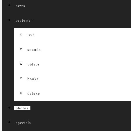
news
reviews
live
sounds
videos
books
deluxe
photos
specials