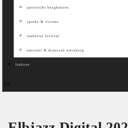
jazzwoche burghausen
sparks & visions
taubertal-festival
umsonst & draussen würzburg
linktree
Elbjazz Digital 20