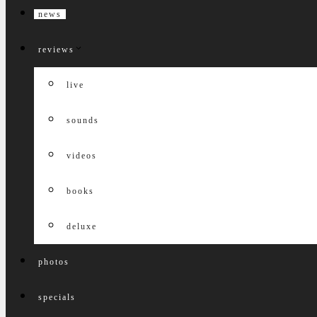
news
reviews
live
sounds
videos
books
deluxe
photos
specials