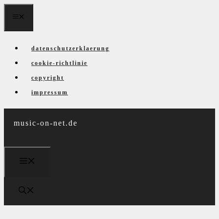
Zum
menü
Inhalt
springen
datenschutzerklaerung
cookie-richtlinie
copyright
impressum
music-on-net.de
menü