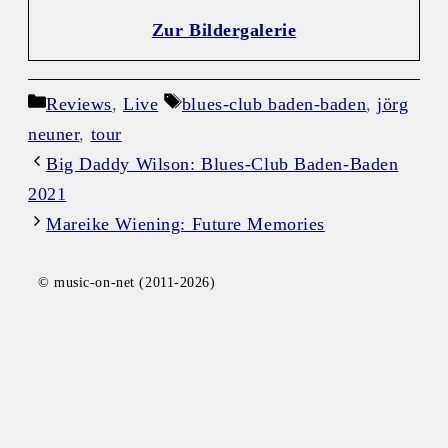
Zur Bildergalerie
Kategorien
Schlagwörter
Reviews
,
Live
blues-club baden-baden
,
jörg
neuner
,
tour
Big Daddy Wilson: Blues-Club Baden-Baden
2021
Mareike Wiening: Future Memories
© music-on-net (2011-2026)