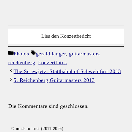
Lies den Konzertbericht
Kategorien
Schlagwörter
Photos
gerald langer
,
guitarmasters
reichenberg
,
konzertfotos
The Screwjetz: Stattbahnhof Schweinfurt 2013
5. Reichenberg Guitarmasters 2013
Die Kommentare sind geschlossen.
© music-on-net (2011-2026)