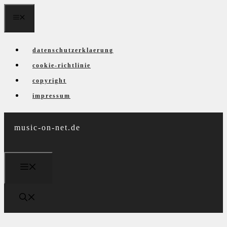
Zum
menü
Inhalt
springen
datenschutzerklaerung
cookie-richtlinie
copyright
impressum
music-on-net.de
menü