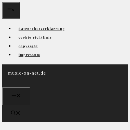
Zum
menü
Inhalt
springen
datenschutzerklaerung
cookie-richtlinie
copyright
impressum
music-on-net.de
menü