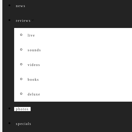
news
reviews
live
sounds
videos
books
deluxe
photos
specials