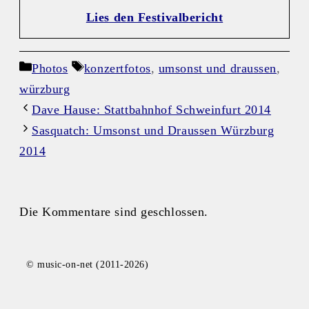
Lies den Festivalbericht
Kategorien
Schlagwörter
Photos
konzertfotos
,
umsonst und draussen
,
würzburg
Dave Hause: Stattbahnhof Schweinfurt 2014
Sasquatch: Umsonst und Draussen Würzburg
2014
Die Kommentare sind geschlossen.
© music-on-net (2011-2026)