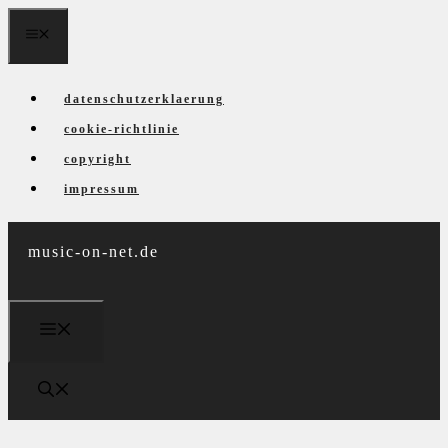
Zum
menü
Inhalt
springen
datenschutzerklaerung
cookie-richtlinie
copyright
impressum
music-on-net.de
menü