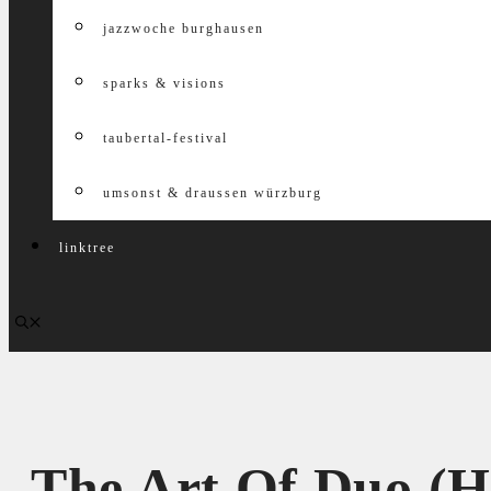
jazzwoche burghausen
sparks & visions
taubertal-festival
umsonst & draussen würzburg
linktree
The Art Of Duo (H