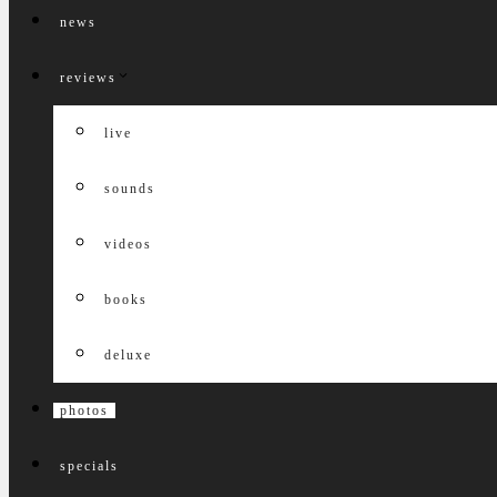
news
reviews
live
sounds
videos
books
deluxe
photos
specials