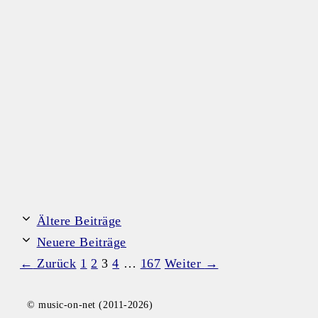
Ältere Beiträge
Neuere Beiträge
Seite
Seite
Seite
Seite
Seite
←
Zurück
1
2
3
4
…
167
Weiter
→
© music-on-net (2011-2026)