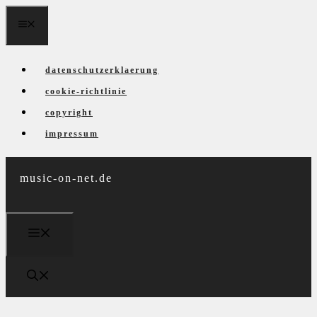
Zum
menü
Inhalt
springen
datenschutzerklaerung
cookie-richtlinie
copyright
impressum
music-on-net.de
menü