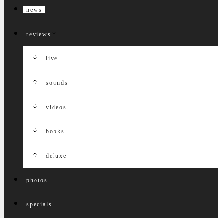
news
reviews
live
sounds
videos
books
deluxe
photos
specials