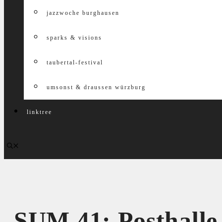
jazzwoche burghausen
sparks & visions
taubertal-festival
umsonst & draussen würzburg
linktree
SUM 41: Posthall