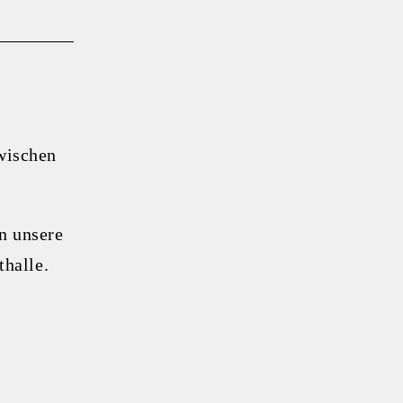
wischen
n unsere
halle.