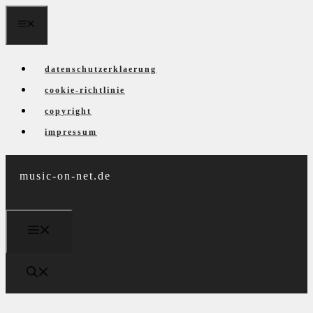
Zum
menü
Inhalt
springen
datenschutzerklaerung
cookie-richtlinie
copyright
impressum
music-on-net.de
menü