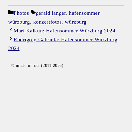
Kategorien
Schlagwörter
Photos
gerald langer
,
hafensommer
würzburg
,
konzertfotos
,
würzburg
Mari Kalkun: Hafensommer Würzburg 2024
Rodrigo y Gabriela: Hafensommer Würzburg
2024
© music-on-net (2011-2026)