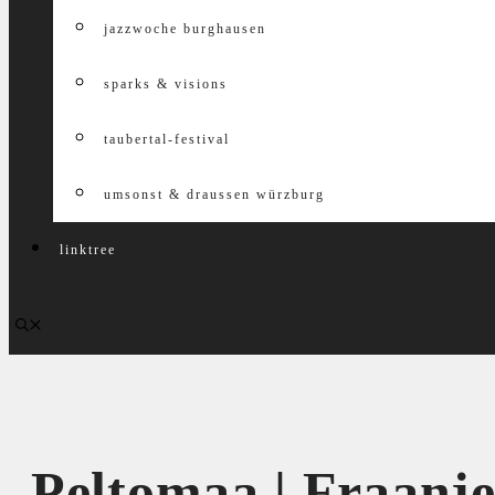
jazzwoche burghausen
sparks & visions
taubertal-festival
umsonst & draussen würzburg
linktree
Peltomaa | Fraanje