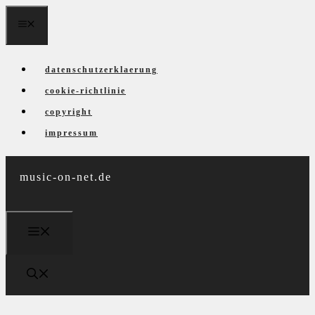
Zum
menü
Inhalt
springen
datenschutzerklaerung
cookie-richtlinie
copyright
impressum
music-on-net.de
menü