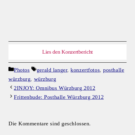
Lies den Konzertbericht
Kategorien
Schlagwörter
Photos
gerald langer
,
konzertfotos
,
posthalle
würzburg
,
würzburg
2INJOY: Omnibus Würzburg 2012
Frittenbude: Posthalle Würzburg 2012
Die Kommentare sind geschlossen.