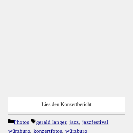
Lies den Konzertbericht
Kategorien
Schlagwörter
Photos
gerald langer
,
jazz
,
jazzfestival
würzburg
,
konzertfotos
,
würzburg