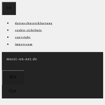
Zum
menü
Inhalt
springen
datenschutzerklaerung
cookie-richtlinie
copyright
impressum
music-on-net.de
menü