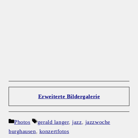
Erweiterte Bildergalerie
Kategorien
Schlagwörter
Photos
gerald langer
,
jazz
,
jazzwoche
burghausen
,
konzertfotos