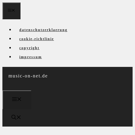
Zum
menü
Inhalt
springen
datenschutzerklaerung
cookie-richtlinie
copyright
impressum
music-on-net.de
menü