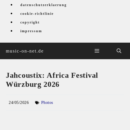
Zum
datenschutzerklaerung
Inhalt
cookie-richtlinie
springen
copyright
impressum
menü
music-on-net.de
Jahcoustix: Africa Festival
Würzburg 2026
24/05/2026
Photos