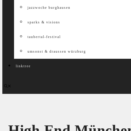
jazzwoche burghausen
sparks & visions
taubertal-festival
umsonst & draussen würzburg
linktree
High End München