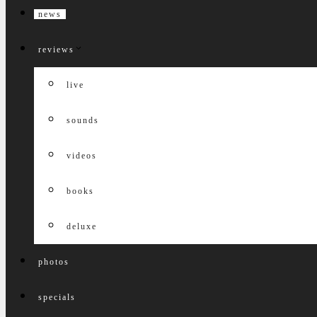
news
reviews
live
sounds
videos
books
deluxe
photos
specials