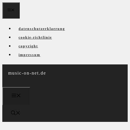
Zum
menü
Inhalt
springen
datenschutzerklaerung
cookie-richtlinie
copyright
impressum
music-on-net.de
menü