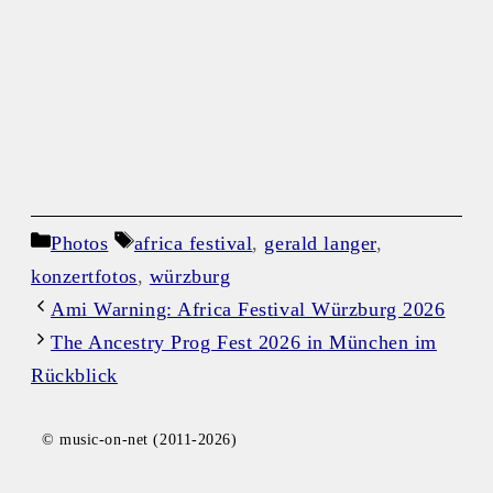
Kategorien
Schlagwörter
Photos
africa festival
,
gerald langer
,
konzertfotos
,
würzburg
Ami Warning: Africa Festival Würzburg 2026
The Ancestry Prog Fest 2026 in München im
Rückblick
© music-on-net (2011-2026)