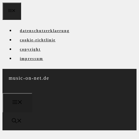
Zum
menü
Inhalt
springen
datenschutzerklaerung
cookie-richtlinie
copyright
impressum
music-on-net.de
menü