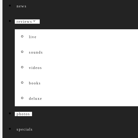
news
reviews
live
sounds
videos
books
deluxe
photos
specials