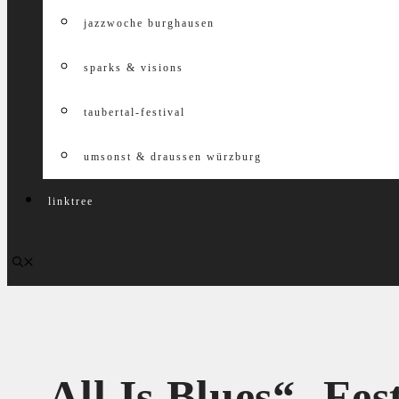
jazzwoche burghausen
sparks & visions
taubertal-festival
umsonst & draussen würzburg
linktree
„All Is Blues“- Fe