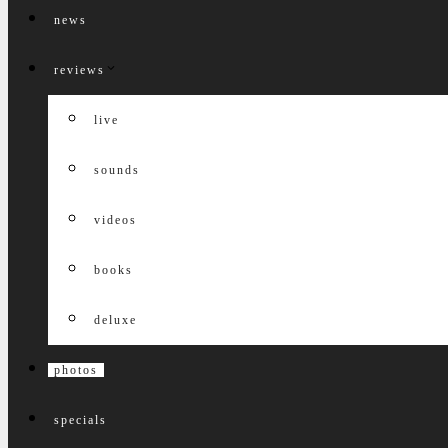
news
reviews
live
sounds
videos
books
deluxe
photos
specials