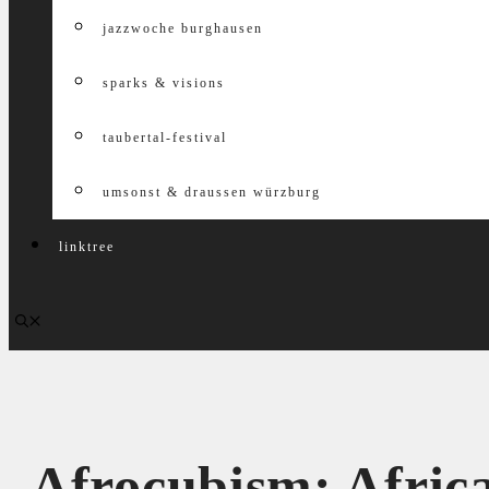
jazzwoche burghausen
sparks & visions
taubertal-festival
umsonst & draussen würzburg
linktree
Afrocubism: Afric