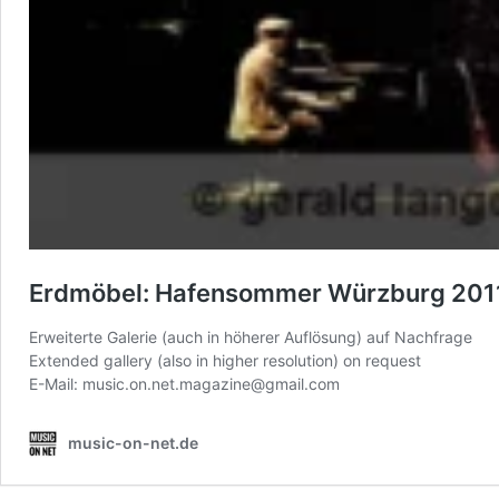
Erdmöbel: Hafensommer Würzburg 201
Erweiterte Galerie (auch in höherer Auflösung) auf Nachfrage
Extended gallery (also in higher resolution) on request
E-Mail: music.on.net.magazine@gmail.com
music-on-net.de